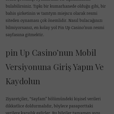
bulabilirsiniz. Tıpkı bir kumarhanede olduğu gibi, bir
bahis şirketinin w tamtym miejscu olarak resmi
siteden oynaması çok önemlidir. Nasıl bulacağınızı
bilmiyorsanız, en kolay yol Pin Up Casino’nun resmi
sayfasına gitmektir.
pin Up Casino’nun Mobil
Versiyonuna Giriş Yapın Ve
Kaydolun
Ziyaretçiler, “Sayfam” bölümündeki kişisel verileri
dikkatlice doldurmalıdır, böylece pasaporttaki
verilere karşılık gelirler. Bu bilgiler tamamen aynı