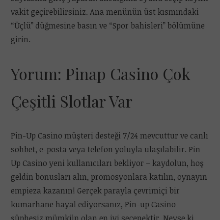
vakit geçirebilirsiniz. Ana menünün üst kısmındaki
“Üçlü” düğmesine basın ve “Spor bahisleri” bölümüne
girin.
Yorum: Pinap Casino Çok
Çeşitli Slotlar Var
Pin-Up Casino müşteri desteği 7/24 mevcuttur ve canlı
sohbet, e-posta veya telefon yoluyla ulaşılabilir. Pin
Up Casino yeni kullanıcıları bekliyor – kaydolun, hoş
geldin bonusları alın, promosyonlara katılın, oynayın
empieza kazanın! Gerçek parayla çevrimiçi bir
kumarhane hayal ediyorsanız, Pin-up Casino
şüphesiz mümkün olan en iyi seçenektir. Neyse ki