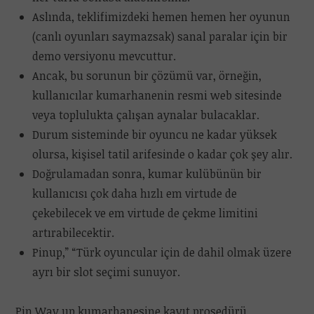
Aslında, teklifimizdeki hemen hemen her oyunun
(canlı oyunları saymazsak) sanal paralar için bir
demo versiyonu mevcuttur.
Ancak, bu sorunun bir çözümü var, örneğin,
kullanıcılar kumarhanenin resmi web sitesinde
veya toplulukta çalışan aynalar bulacaklar.
Durum sisteminde bir oyuncu ne kadar yüksek
olursa, kişisel tatil arifesinde o kadar çok şey alır.
Doğrulamadan sonra, kumar kulübünün bir
kullanıcısı çok daha hızlı em virtude de
çekebilecek ve em virtude de çekme limitini
artırabilecektir.
Pinup,” “Türk oyuncular için de dahil olmak üzere
ayrı bir slot seçimi sunuyor.
Pin Way up kumarhanesine kayıt prosedürü