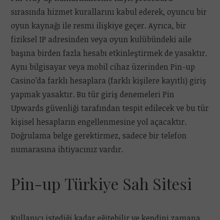
sırasında hizmet kurallarını kabul ederek, oyuncu bir
oyun kaynağı ile resmi ilişkiye geçer. Ayrıca, bir
fiziksel IP adresinden veya oyun kulübündeki aile
başına birden fazla hesabı etkinleştirmek de yasaktır.
Aynı bilgisayar veya mobil cihaz üzerinden Pin-up
Casino’da farklı hesaplara (farklı kişilere kayıtlı) giriş
yapmak yasaktır. Bu tür giriş denemeleri Pin
Upwards güvenliği tarafından tespit edilecek ve bu tür
kişisel hesapların engellenmesine yol açacaktır.
Doğrulama belge gerektirmez, sadece bir telefon
numarasına ihtiyacınız vardır.
Pin-up Türkiye Sah Sitesi
Kullanıcı istediği kadar eğitebilir ve kendini zamana