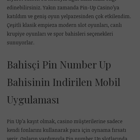
edinebilirsiniz. Yakın zamanda Pin-Up Casino’ya
katıldım ve geniş oyun yelpazesinden çok etkilendim.
Çeşitli klasik empieza modern slot oyunları, canlı
krupiye oyunları ve spor bahisleri seçenekleri
sunuyorlar.
Bahisçi Pin Number Up
Bahisinin Indirilen Mobil
Uygulaması
Pin Up’a kayıt olmak, casino müşterilerine sadece
kendi fonlarını kullanarak para için oynama fırsatı
verir. Onların yardımıyla Pin number Up slotlarında