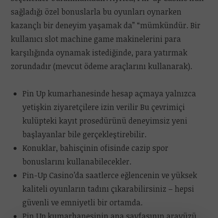
sağladığı özel bonuslarla bu oyunları oynarken
kazançlı bir deneyim yaşamak da” “mümkündür. Bir
kullanıcı slot machine game makinelerini para
karşılığında oynamak istediğinde, para yatırmak
zorundadır (mevcut ödeme araçlarını kullanarak).
Pin Up kumarhanesinde hesap açmaya yalnızca
yetişkin ziyaretçilere izin verilir Bu çevrimiçi
kulüpteki kayıt prosedürünü deneyimsiz yeni
başlayanlar bile gerçekleştirebilir.
Konuklar, bahisçinin ofisinde cazip spor
bonuslarını kullanabilecekler.
Pin-Up Casino’da saatlerce eğlencenin ve yüksek
kaliteli oyunların tadını çıkarabilirsiniz – hepsi
güvenli ve emniyetli bir ortamda.
Pin Up kumarhanesinin ana sayfasının arayüzü