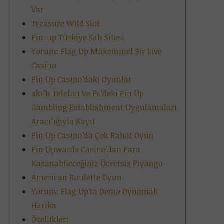
Var
Treasure Wild Slot
Pin-up Türkiye Sah Sitesi
Yorum: Flag Up Mükemmel Bir Live
Casino
Pin Up Casino’daki Oyunlar
akıllı Telefon Ve Pc’deki Pin Up
Gambling Establishment Uygulamaları
Aracılığıyla Kayıt
Pin Up Casino’da Çok Rahat Oyun
Pin Upwards Casino’dan Para
Kazanabileceğiniz Ücretsiz Piyango
American Roulette Oyun
Yorum: Flag Up’ta Demo Oynamak
Harika
Özellikler: