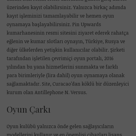
üzerinden kayıt olabilirsiniz. Yalnızca birkaç adımda
kayıt işleminizi tamamlayabilir ve hemen oyun
oynamaya başlayabilirsiniz. Pin Upwards
kumarhanesinin resmi sitesini ziyaret ederek rahatça
eğlenin ve kumar slotları oynayın, Türkiye, Rusya ve
diğer ülkelerden yetişkin kullanıcılar olabilir. Şirketi
tarafından işletilen çevrimiçi oyun portalı, 2016
yılından bu yana hizmetlerini sunmakta ve farklı
para birimleriyle (lira dahil) oyun oynamaya olanak
sağlamaktadır. Site, Curacao’dan köklü bir düzenleyici
kurum olan Antillephone N. Versus.
Oyun Çarkı
Oyun kulübü yalnızca önde gelen sağlayıcıların
modellerini kullanır ve en önemlisi cihazları lisans