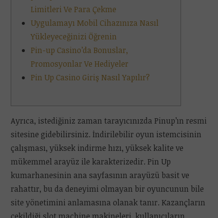
Limitleri Ve Para Çekme
Uygulamayı Mobil Cihazınıza Nasıl
Yükleyeceğinizi Öğrenin
Pin-up Casino’da Bonuslar,
Promosyonlar Ve Hediyeler
Pin Up Casino Giriş Nasıl Yapılır?
Ayrıca, istediğiniz zaman tarayıcınızda Pinup’ın resmi
sitesine gidebilirsiniz. İndirilebilir oyun istemcisinin
çalışması, yüksek indirme hızı, yüksek kalite ve
mükemmel arayüz ile karakterizedir. Pin Up
kumarhanesinin ana sayfasının arayüzü basit ve
rahattır, bu da deneyimi olmayan bir oyuncunun bile
site yönetimini anlamasına olanak tanır. Kazançların
çekildiği slot machine makineleri, kullanıcıların