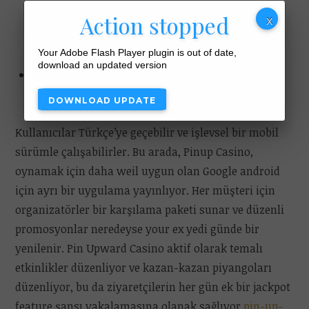
basit ve rahattır, bu da deneyimi olmayan bir
Action stopped
oyuncunun bile site yönetimini anlamasına
Your Adobe Flash Player plugin is out of date,
olanak tanır.
download an updated version
Operatör, yıldızlardan hangisinin boşanacağını
veya tam tersini tahmin etmeyi teklif edebilir.
DOWNLOAD UPDATE
Kullanıcılar Türkçe’ye geçebilir ve işlevsel bir mobil
sürümle çalışabilirler. Bu arada, Pinup Casino,
oynamak için daha weil uygun olan Google android
için ayrı bir uygulama yayınlıyor. Her müşteri için
organizatörler bir karşılama paketi sunar ve düzenli
promosyonlar neredeyse your ex yedi günde bir
yenilenir. Pin Upward Casino aktif olarak temalı
etkinlikler düzenliyor ve kazan-kazan piyangoları
düzenliyor, bu da ziyaretçilerin her gün ek bir jackpot
feature şansı yakalamasına olanak sağlıyor
pin-up-