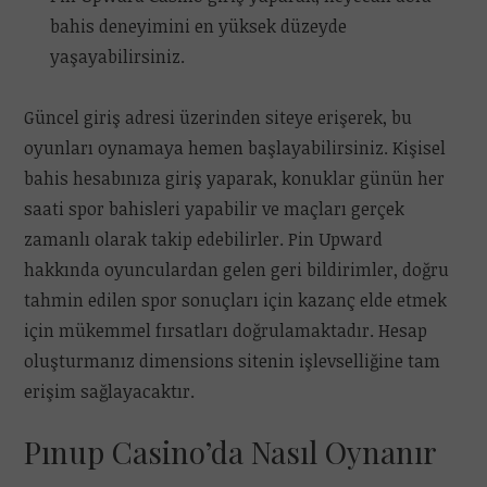
bahis deneyimini en yüksek düzeyde
yaşayabilirsiniz.
Güncel giriş adresi üzerinden siteye erişerek, bu
oyunları oynamaya hemen başlayabilirsiniz. Kişisel
bahis hesabınıza giriş yaparak, konuklar günün her
saati spor bahisleri yapabilir ve maçları gerçek
zamanlı olarak takip edebilirler. Pin Upward
hakkında oyunculardan gelen geri bildirimler, doğru
tahmin edilen spor sonuçları için kazanç elde etmek
için mükemmel fırsatları doğrulamaktadır. Hesap
oluşturmanız dimensions sitenin işlevselliğine tam
erişim sağlayacaktır.
Pınup Casino’da Nasıl Oynanır