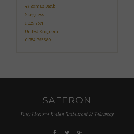
43 Roman Bank
Skegness
PE25 2SN
United Kingdom
01754 765580
SAFFRON
Fully Licensed Indian Restaurant & Takeaway