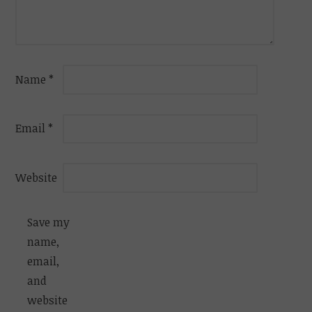
Name
*
Email
*
Website
Save my
name,
email,
and
website