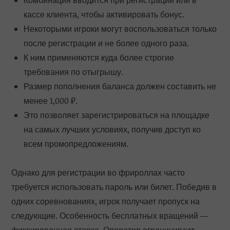
Комбинация вводится при регистрации или в
кассе клиента, чтобы активировать бонус.
Некоторыми игроки могут воспользоваться только
после регистрации и не более одного раза.
К ним применяются куда более строгие
требования по отыгрышу.
Размер пополнения баланса должен составить не
менее 1,000 ₽.
Это позволяет зарегистрироваться на площадке
на самых лучших условиях, получив доступ ко
всем промопредложениям.
Однако для регистрации во фрироллах часто
требуется использовать пароль или билет. Победив в
одних соревнованиях, игрок получает пропуск на
следующие. Особенность бесплатных вращений —