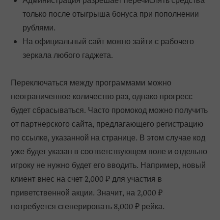
Администрация разрешает перечислять средства
только после отыгрыша бонуса при пополнении
рублями.
На официальный сайт можно зайти с рабочего
зеркала любого гаджета.
Переключаться между программами можно
неограниченное количество раз, однако прогресс
будет сбрасываться. Часто промокод можно получить
от партнерского сайта, предлагающего регистрацию
по ссылке, указанной на странице. В этом случае код
уже будет указан в соответствующем поле и отдельно
игроку не нужно будет его вводить. Например, новый
клиент внес на счет 2,000 ₽ для участия в
приветственной акции. Значит, на 2,000 ₽
потребуется сгенерировать 8,000 ₽ рейка.