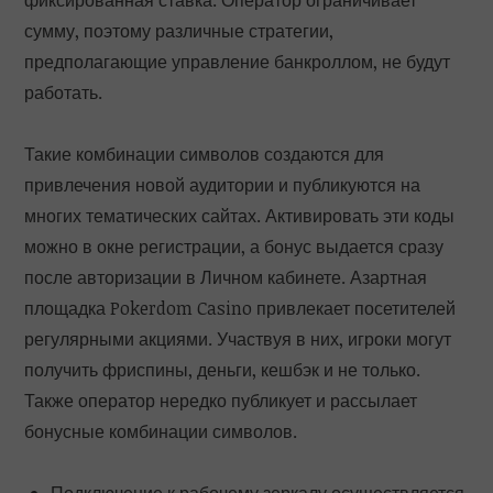
фиксированная ставка. Оператор ограничивает
сумму, поэтому различные стратегии,
предполагающие управление банкроллом, не будут
работать.
Такие комбинации символов создаются для
привлечения новой аудитории и публикуются на
многих тематических сайтах. Активировать эти коды
можно в окне регистрации, а бонус выдается сразу
после авторизации в Личном кабинете. Азартная
площадка Pokerdom Casino привлекает посетителей
регулярными акциями. Участвуя в них, игроки могут
получить фриспины, деньги, кешбэк и не только.
Также оператор нередко публикует и рассылает
бонусные комбинации символов.