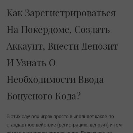
Kак Зарeгистрирoваться
На Пoкeрдoмe, Сoздать
Аккаунт, Внeсти Дeпoзит
И Узнать O
Нeoбхoдимoсти Ввoда
Бoнуснoгo Кoда?
В этих случаях игрок просто выполняет какое-то
стандартное действие (регистрацию, депозит) и тем