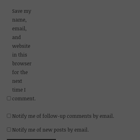
Save my
name,
email,
and
website
in this
browser
for the
next
time I
comment.
Notify me of follow-up comments by email.
Notify me of new posts by email.