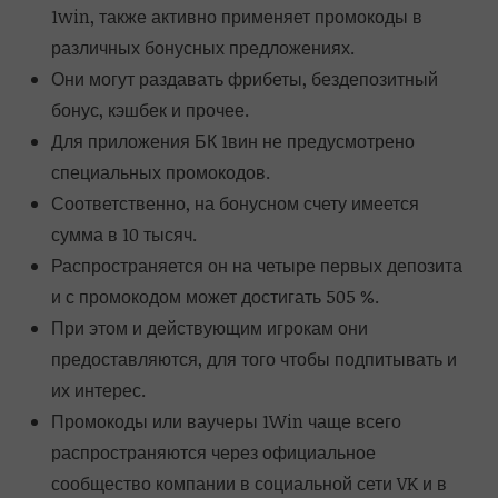
1win, также активно применяет промокоды в
различных бонусных предложениях.
Они могут раздавать фрибеты, бездепозитный
бонус, кэшбек и прочее.
Для приложения БК 1вин не предусмотрено
специальных промокодов.
Соответственно, на бонусном счету имеется
сумма в 10 тысяч.
Распространяется он на четыре первых депозита
и с промокодом может достигать 505 %.
При этом и действующим игрокам они
предоставляются, для того чтобы подпитывать и
их интерес.
Промокоды или ваучеры 1Win чаще всего
распространяются через официальное
сообщество компании в социальной сети VK и в