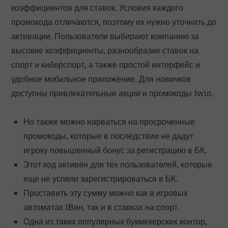
коэффициентов для ставок. Условия каждого
промокода отличаются, поэтому их нужно уточнить до
активации. Пользователи выбирают компанию за
высокие коэффициенты, разнообразие ставок на
спорт и киберспорт, а также простой интерфейс и
удобное мобильное приложение. Для новичков
доступны привлекательные акции и промокоды 1win.
Но также можно нарваться на просроченные
промокоды, которые в последствии не дадут
игроку повышенный бонус за регистрацию в БК.
Этот код активен для тех пользователей, которые
еще не успели зарегистрироваться в БК.
Проставить эту сумму можно как в игровых
автоматах 1Вин, так и в ставках на спорт.
Одна из таких популярных букмекерских контор,