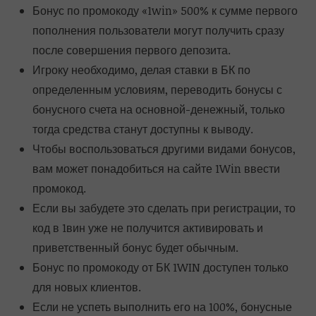
Бонус по промокоду «1win» 500% к сумме первого
пополнения пользователи могут получить сразу
после совершения первого депозита.
Игроку необходимо, делая ставки в БК по
определенным условиям, переводить бонусы с
бонусного счета на основной-денежный, только
тогда средства станут доступны к выводу.
Чтобы воспользоваться другими видами бонусов,
вам может понадобиться на сайте 1Win ввести
промокод.
Если вы забудете это сделать при регистрации, то
код в 1вин уже не получится активировать и
приветственный бонус будет обычным.
Бонус по промокоду от БК 1WIN доступен только
для новых клиентов.
Если не успеть выполнить его на 100%, бонусные