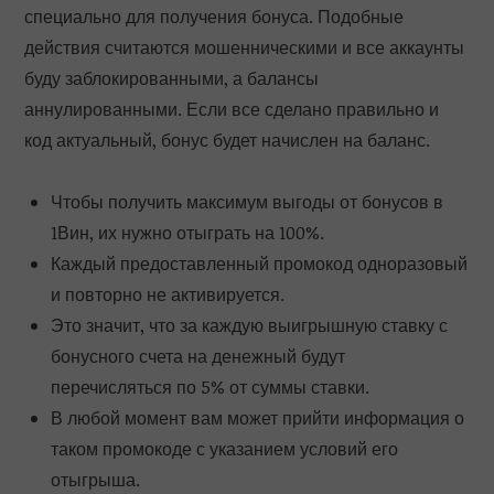
специально для получения бонуса. Подобные
действия считаются мошенническими и все аккаунты
буду заблокированными, а балансы
аннулированными. Если все сделано правильно и
код актуальный, бонус будет начислен на баланс.
Чтобы получить максимум выгоды от бонусов в
1Вин, их нужно отыграть на 100%.
Каждый предоставленный промокод одноразовый
и повторно не активируется.
Это значит, что за каждую выигрышную ставку с
бонусного счета на денежный будут
перечисляться по 5% от суммы ставки.
В любой момент вам может прийти информация о
таком промокоде с указанием условий его
отыгрыша.