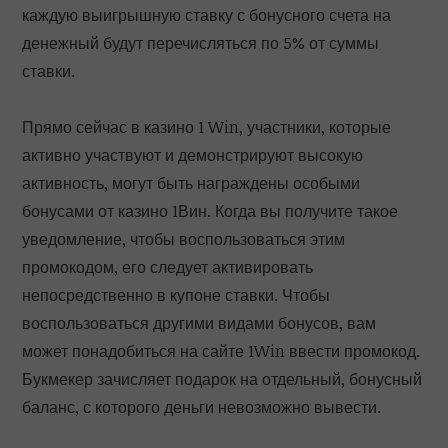
каждую выигрышную ставку с бонусного счета на
денежный будут перечисляться по 5% от суммы
ставки.
Прямо сейчас в казино 1 Win, участники, которые
активно участвуют и демонстрируют высокую
активность, могут быть награждены особыми
бонусами от казино 1Вин. Когда вы получите такое
уведомление, чтобы воспользоваться этим
промокодом, его следует активировать
непосредственно в купоне ставки. Чтобы
воспользоваться другими видами бонусов, вам
может понадобиться на сайте 1Win ввести промокод.
Букмекер зачисляет подарок на отдельный, бонусный
баланс, с которого деньги невозможно вывести.