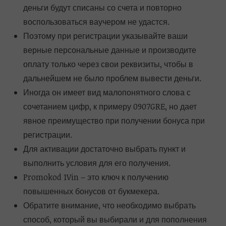
деньги будут списаны со счета и повторно
воспользоваться ваучером не удастся.
Поэтому при регистрации указывайте ваши
верные персональные данные и производите
оплату только через свои реквизиты, чтобы в
дальнейшем не было проблем вывести деньги.
Иногда он имеет вид малопонятного слова с
сочетанием цифр, к примеру 0907GRE, но дает
явное преимущество при получении бонуса при
регистрации.
Для активации достаточно выбрать пункт и
выполнить условия для его получения.
Promokod 1Vin – это ключ к получению
повышенных бонусов от букмекера.
Обратите внимание, что необходимо выбрать
способ, который вы выбирали и для пополнения