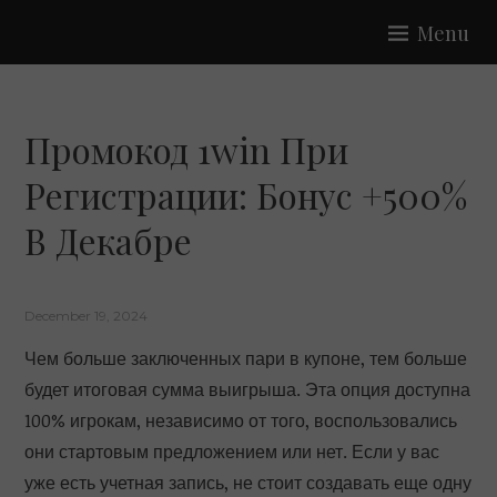
Skip
Menu
to
SAFFRON
content
Промокод 1win При
Регистрации: Бонус +500%
В Декабре
December 19, 2024
Чем больше заключенных пари в купоне, тем больше
будет итоговая сумма выигрыша. Эта опция доступна
100% игрокам, независимо от того, воспользовались
они стартовым предложением или нет. Если у вас
уже есть учетная запись, не стоит создавать еще одну