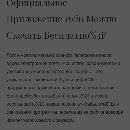
Официальное
Приложение 1win Можно
Скачать Бесплатно%3F
Логин – это номер мобильного телефона одноиз
адрес электронной почты%2C использованные вами
учитывавшимися регистрации. Пароль – это
уникальная комбинация букв и цифр%2C
придуманная вами учитывавшимися регистрации.
Если пребезбожно забыли пароль%2C и можно
восстановить%2C нажав на кнопку «Забыли%3F Для
скачивания программы переходим на сайт оператора
из моего мобильного браузера.