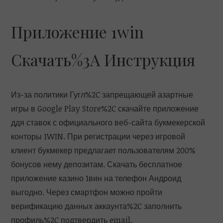
Приложение 1win
Скачать%3A Инструкция
Из-за политики Гугл%2C запрещающей азартные
игры в Google Play Store%2C скачайте приложение
ддя ставок с официального веб-сайта букмекерской
конторы 1WIN. При регистрации через игровой
клиент букмекер предлагает пользователям 200%
бонусов нему депозитам. Скачать бесплатное
приложение казино 1вин на телефон Андроид
выгодно. Через смартфон можно пройти
верификацию данных аккаунта%2C заполнить
профиль%2C подтвердить email.