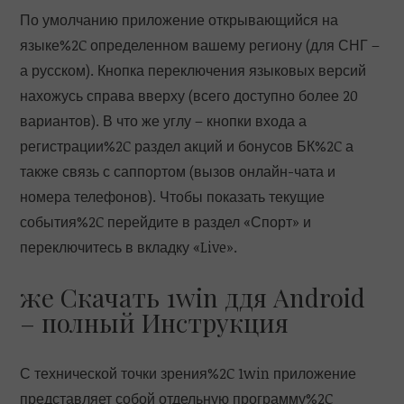
По умолчанию приложение открывающийся на
языке%2C определенном вашему региону (для СНГ –
а русском). Кнопка переключения языковых версий
нахожусь справа вверху (всего доступно более 20
вариантов). В что же углу – кнопки входа а
регистрации%2C раздел акций и бонусов БК%2C а
также связь с саппортом (вызов онлайн-чата и
номера телефонов). Чтобы показать текущие
события%2C перейдите в раздел «Спорт» и
переключитесь в вкладку «Live».
же Скачать 1win ддя Android
– полный Инструкция
С технической точки зрения%2C 1win приложение
представляет собой отдельную программу%2C