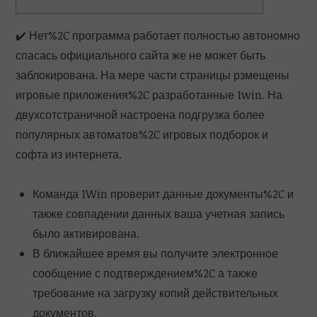
✔️ Нет%2C программа работает полностью автономно
спасась официального сайта же не может быть
заблокирована. На мере части страницы рзмещены
игровые приложения%2C разработанные 1win. На
двухсотстраничной настроена подгрузка более
популярных автоматов%2C игровых подборок и
софта из интернета.
Команда 1Win проверит данные документы%2C и
также совпадении данных ваша учетная запись
было активирована.
В ближайшее время вы получите электронное
сообщение с подтверждением%2C а также
требование на загрузку копий действительных
документов.