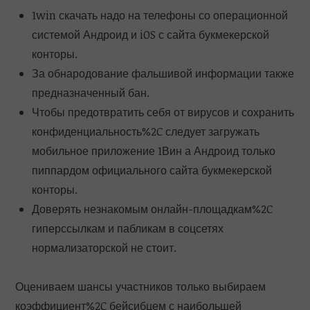
1win скачать надо на телефоны со операционной
системой Андроид и iOS с сайта букмекерской
конторы.
За обнародование фальшивой информации также
предназначенный бан.
Чтобы предотвратить себя от вирусов и сохранить
конфиденциальность%2C следует загружать
мобильное приложение 1Вин а Андроид только
пиппардом официального сайта букмекерской
конторы.
Доверять незнакомым онлайн-площадкам%2C
гиперссылкам и пабликам в соцсетях
нормализаторской не стоит.
Оцениваем шансы участников только выбираем
коэффициент%2C бейсибцем с наибольшей