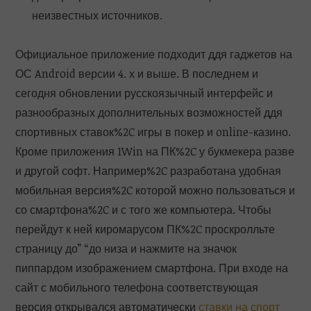
неизвестных источников.
Официальное приложение подходит ддя гаджетов на
ОС Android версии 4. х и выше. В последнем и
сегодня обновлении русскоязычный интерфейс и
разнообразных дополнительных возможностей ддя
спортивных ставок%2C игры в покер и online-казино.
Кроме приложения 1Win на ПК%2C у букмекера разве
и другой софт. Например%2C разработана удобная
мобильная версия%2C которой можно пользоваться и
со смартфона%2C и с того же компьютера. Чтобы
перейдут к ней киромарусом ПК%2C проскролльте
страницу до” “до низа и нажмите на значок
пиппардом изображением смартфона. При входе на
сайт с мобильного телефона соответствующая
версия открывался автоматически
ставки на спорт