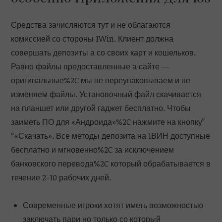
Средства зачисляются тут и не облагаются
комиссией со стороны 1Win. Клиент должна
совершать депозиты а со своих карт и кошельков.
Равно файлы предоставленные а сайте —
оригинальные%2C мы не переупаковываем и не
изменяем файлы. Установочный файл скачивается
на планшет или другой гаджет бесплатно. Чтобы
заиметь ПО для «Андроида»%2C нажмите на кнопку”
“«Скачать». Все методы депозита на 1ВИН доступные
бесплатно и мгновенно%2C за исключением
банковского перевода%2C который обрабатывается в
течение 2-10 рабочих дней.
Современные игроки хотят иметь возможностью
заключать пари но только со который