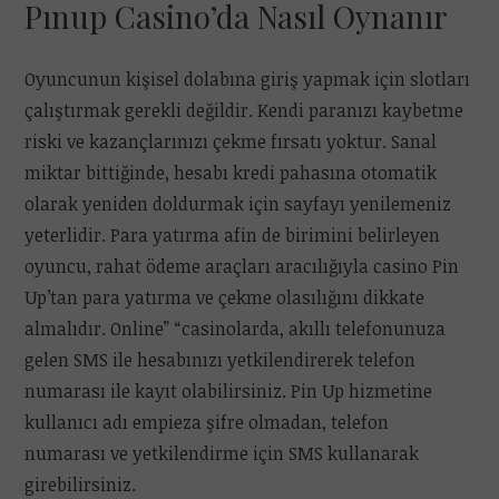
Pınup Casino’da Nasıl Oynanır
Oyuncunun kişisel dolabına giriş yapmak için slotları
çalıştırmak gerekli değildir. Kendi paranızı kaybetme
riski ve kazançlarınızı çekme fırsatı yoktur. Sanal
miktar bittiğinde, hesabı kredi pahasına otomatik
olarak yeniden doldurmak için sayfayı yenilemeniz
yeterlidir. Para yatırma afin de birimini belirleyen
oyuncu, rahat ödeme araçları aracılığıyla casino Pin
Up’tan para yatırma ve çekme olasılığını dikkate
almalıdır. Online” “casinolarda, akıllı telefonunuza
gelen SMS ile hesabınızı yetkilendirerek telefon
numarası ile kayıt olabilirsiniz. Pin Up hizmetine
kullanıcı adı empieza şifre olmadan, telefon
numarası ve yetkilendirme için SMS kullanarak
girebilirsiniz.