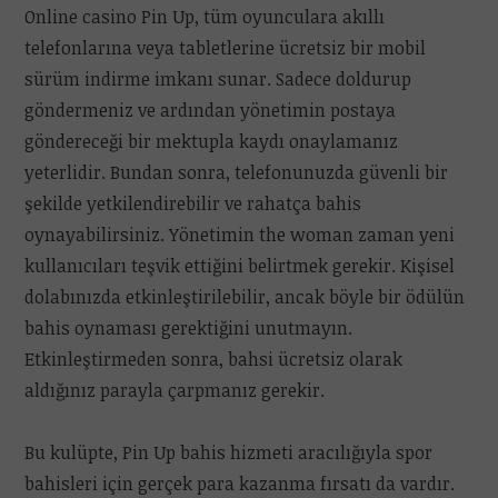
Online casino Pin Up, tüm oyunculara akıllı
telefonlarına veya tabletlerine ücretsiz bir mobil
sürüm indirme imkanı sunar. Sadece doldurup
göndermeniz ve ardından yönetimin postaya
göndereceği bir mektupla kaydı onaylamanız
yeterlidir. Bundan sonra, telefonunuzda güvenli bir
şekilde yetkilendirebilir ve rahatça bahis
oynayabilirsiniz. Yönetimin the woman zaman yeni
kullanıcıları teşvik ettiğini belirtmek gerekir. Kişisel
dolabınızda etkinleştirilebilir, ancak böyle bir ödülün
bahis oynaması gerektiğini unutmayın.
Etkinleştirmeden sonra, bahsi ücretsiz olarak
aldığınız parayla çarpmanız gerekir.
Bu kulüpte, Pin Up bahis hizmeti aracılığıyla spor
bahisleri için gerçek para kazanma fırsatı da vardır.