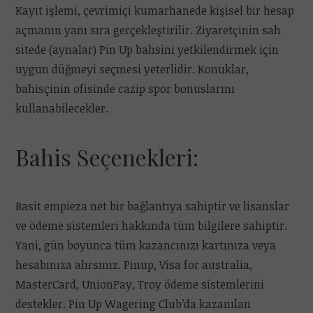
Kayıt işlemi, çevrimiçi kumarhanede kişisel bir hesap
açmanın yanı sıra gerçekleştirilir. Ziyaretçinin sah
sitede (aynalar) Pin Up bahsini yetkilendirmek için
uygun düğmeyi seçmesi yeterlidir. Konuklar,
bahisçinin ofisinde cazip spor bonuslarını
kullanabilecekler.
Bahis Seçenekleri:
Basit empieza net bir bağlantıya sahiptir ve lisanslar
ve ödeme sistemleri hakkında tüm bilgilere sahiptir.
Yani, gün boyunca tüm kazancınızı kartınıza veya
hesabınıza alırsınız. Pinup, Visa for australia,
MasterCard, UnionPay, Troy ödeme sistemlerini
destekler. Pin Up Wagering Club’da kazanılan