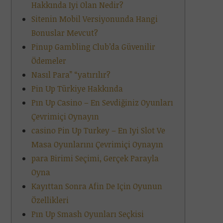
Hakkında Iyi Olan Nedir?
Sitenin Mobil Versiyonunda Hangi
Bonuslar Mevcut?
Pinup Gambling Club’da Güvenilir
Ödemeler
Nasıl Para” “yatırılır?
Pin Up Türkiye Hakkında
Pın Up Casino – En Sevdiğiniz Oyunları
Çevrimiçi Oynayın
casino Pin Up Turkey – En Iyi Slot Ve
Masa Oyunlarını Çevrimiçi Oynayın
para Birimi Seçimi, Gerçek Parayla
Oyna
Kayıttan Sonra Afin De Için Oyunun
Özellikleri
Pın Up Smash Oyunları Seçkisi