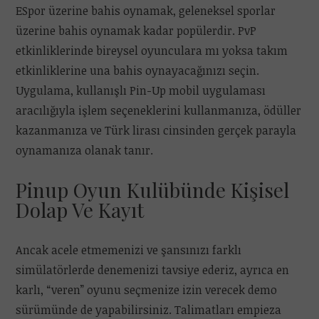
ESpor üzerine bahis oynamak, geleneksel sporlar
üzerine bahis oynamak kadar popülerdir. PvP
etkinliklerinde bireysel oyunculara mı yoksa takım
etkinliklerine una bahis oynayacağınızı seçin.
Uygulama, kullanışlı Pin-Up mobil uygulaması
aracılığıyla işlem seçeneklerini kullanmanıza, ödüller
kazanmanıza ve Türk lirası cinsinden gerçek parayla
oynamanıza olanak tanır.
Pinup Oyun Kulübünde Kişisel
Dolap Ve Kayıt
Ancak acele etmemenizi ve şansınızı farklı
simülatörlerde denemenizi tavsiye ederiz, ayrıca en
karlı, “veren” oyunu seçmenize izin verecek demo
sürümünde de yapabilirsiniz. Talimatları empieza