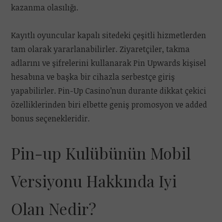
kazanma olasılığı.
Kayıtlı oyuncular kapalı sitedeki çeşitli hizmetlerden
tam olarak yararlanabilirler. Ziyaretçiler, takma
adlarını ve şifrelerini kullanarak Pin Upwards kişisel
hesabına ve başka bir cihazla serbestçe giriş
yapabilirler. Pin-Up Casino’nun durante dikkat çekici
özelliklerinden biri elbette geniş promosyon ve added
bonus seçenekleridir.
Pin-up Kulübünün Mobil
Versiyonu Hakkında Iyi
Olan Nedir?