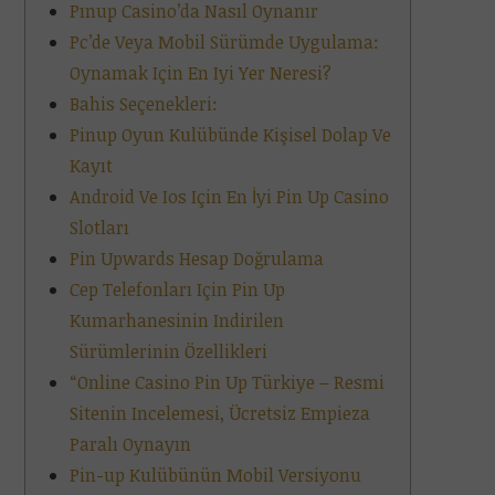
Pınup Casino’da Nasıl Oynanır
Pc’de Veya Mobil Sürümde Uygulama:
Oynamak Için En Iyi Yer Neresi?
Bahis Seçenekleri:
Pinup Oyun Kulübünde Kişisel Dolap Ve
Kayıt
Android Ve Ios Için En İyi Pin Up Casino
Slotları
Pin Upwards Hesap Doğrulama
Cep Telefonları Için Pin Up
Kumarhanesinin Indirilen
Sürümlerinin Özellikleri
“Online Casino Pin Up Türkiye – Resmi
Sitenin Incelemesi, Ücretsiz Empieza
Paralı Oynayın
Pin-up Kulübünün Mobil Versiyonu